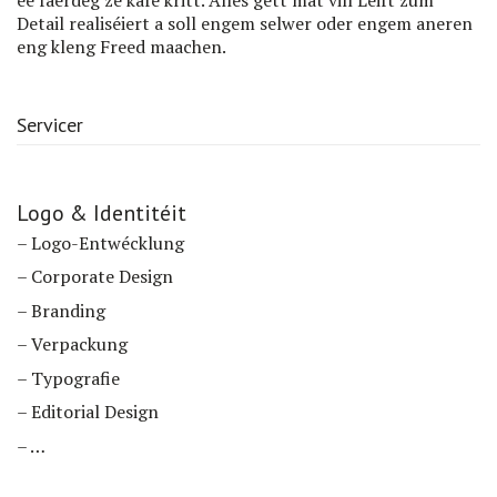
ee fäerdeg ze kafe kritt. Alles gëtt mat vill Léift zum
Detail realiséiert a soll engem selwer oder engem aneren
eng kleng Freed maachen.
Servicer
Logo & Identitéit
– Logo-Entwécklung
– Corporate Design
– Branding
– Verpackung
– Typografie
– Editorial Design
– …