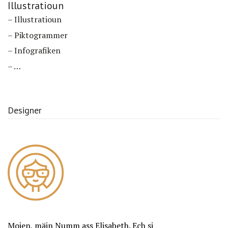
Illustratioun
– Illustratioun
– Piktogrammer
– Infografiken
– …
Designer
Moien, mäin Numm ass Elisabeth. Ech si