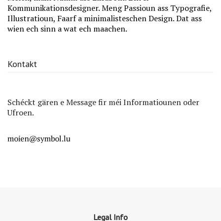
Kommunikationsdesigner. Meng Passioun ass Typografie,
Illustratioun, Faarf a minimalisteschen Design. Dat ass
wien ech sinn a wat ech maachen.
Kontakt
Schéckt gären e Message fir méi Informatiounen oder
Ufroen.
Legal Info