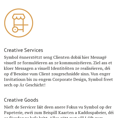
Creative Services
Symbol ënnerstëtzt seng Clienten dobäi hier Messagë
visuell ze formuléieren an ze kommunizéieren. Ziel ass et
kloer Messagen a visuell Identitéiten ze realiséieren, déi
op d’Besoine vum Client zougeschnidde sinn. Vun enger
Invitatioun bis zu engem Corporate Design, Symbol freet
sech op Är Geschicht!
Creative Goods
Nieft de Servicer läit deen anere Fokus vu Symbol op der
Papeterie, ewéi zum Beispill Kaarten a Kaddospabeier, déi